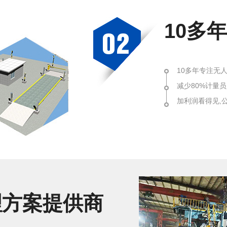
10多
10多年专注无
减少80%计量
加利润看得见,公
理方案提供商