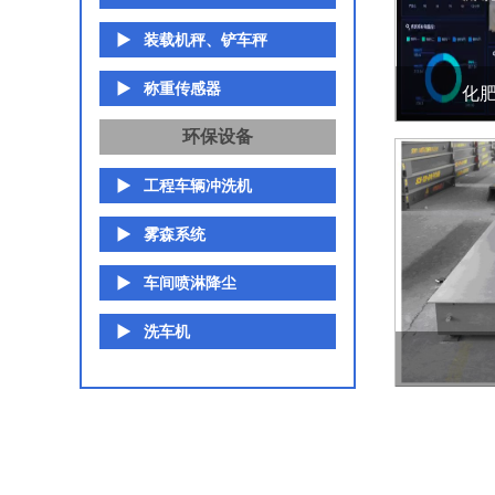
装载机秤、铲车秤
称重传感器
化
环保设备
工程车辆冲洗机
雾森系统
车间喷淋降尘
洗车机