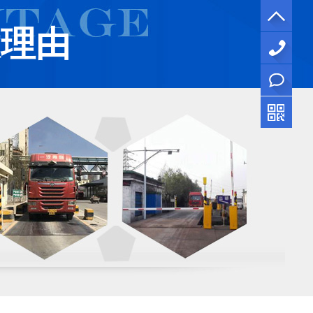
大理由
156-
1777-
立即
9930
咨询
0371-
55095029